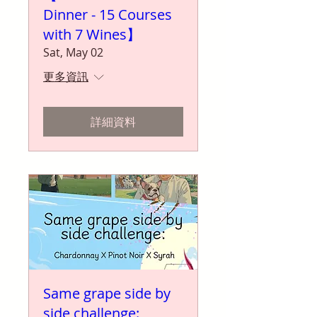
Dinner - 15 Courses
with 7 Wines】
Sat, May 02
更多資訊
詳細資料
Same grape side by
side challenge: