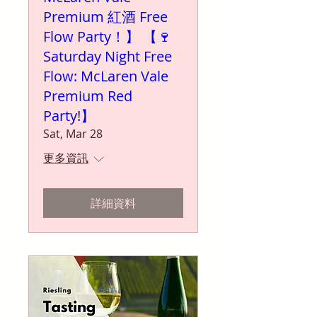
Premium 紅酒 Free
Flow Party！】 【🍷
Saturday Night Free
Flow: McLaren Vale
Premium Red
Party!】
Sat, Mar 28
更多資訊
詳細資料