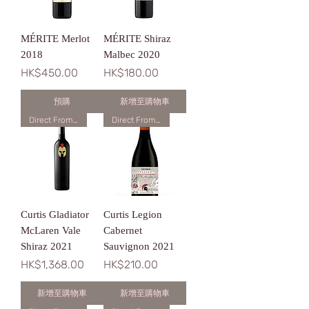
MÉRITE Merlot
MÉRITE Shiraz
2018
Malbec 2020
價格
價格
HK$450.00
HK$180.00
預購
新增至購物車
Direct From Winery
Direct From Winery
Curtis Gladiator
Curtis Legion
McLaren Vale
Cabernet
Shiraz 2021
Sauvignon 2021
價格
價格
HK$1,368.00
HK$210.00
新增至購物車
新增至購物車