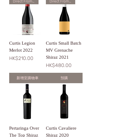
Direct From Winery
Direct From Winery
Curtis Legion
Curtis Small Batch
Merlot 2022
MV Grenache
Shiraz 2021
價格
HK$210.00
價格
HK$480.00
新增至購物車
預購
Pertaringa Over
Curtis Cavaliere
The Top Shiraz
Shiraz 2020