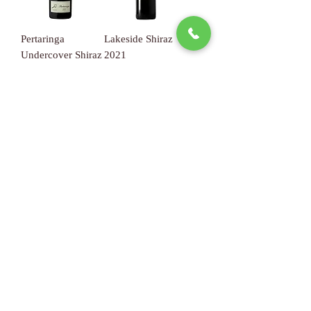
Pertaringa
Lakeside Shiraz
Undercover Shiraz
2021
2021
價格
HK$130.00
價格
HK$180.00
無庫存
無庫存
Lakeside Cabernet
Sauvignon 2019
價格
HK$130.00
無庫存