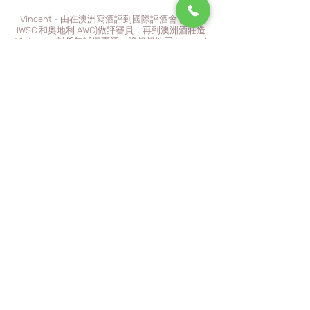
Vincent - 由在澳洲寫酒評到國際評酒會 ( 英國
IWSC 和奥地利 AWC)做評審員，再到澳洲酒莊造
Vintage，就係無試過賣酒。膽粗粗地同 Michael
搞 Vinoholic。成日寫酒，依家係時候 walk the
talk，向大家推介些抵飲葡萄酒。金句係：酒係
愛嚟飲，唔係愛嚟瞻仰嘅。預期買一萬元一支嘅
酒，又怕太貴又怕壞，擺係度等升值，到不如買
一萬元十幾廿支的酒，高高興興同親朋飲咗佢。
飲貴酒嘅人唔一定識欣賞，而識飲的人大多不會
買貴酒。
Law
About Us
Customer Service
Delivery Service
Disclaimer and Notice
About Us
Contact Us
Terms and Conditions
Events
Privacy Policy
Contact Us
​Tel.：
+852 6562 6362