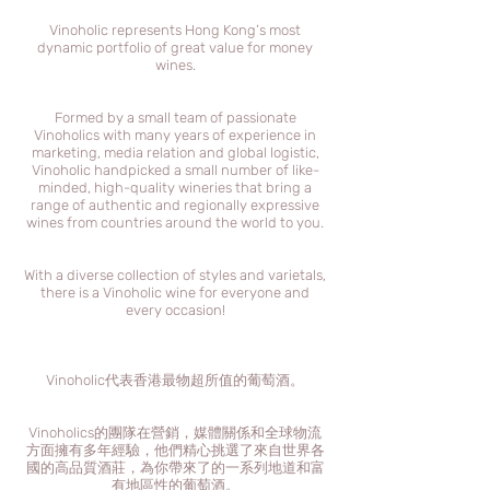
Vinoholic represents Hong Kong’s most
dynamic portfolio of great value for money
wines.
Formed by a small team of passionate
Vinoholics with many years of experience in
marketing, media relation and global logistic,
Vinoholic handpicked a small number of like-
minded, high-quality wineries that bring a
range of authentic and regionally expressive
wines from countries around the world to you.
With a diverse collection of styles and varietals,
there is a Vinoholic wine for everyone and
every occasion!
Vinoholic代表香港最物超所值的葡萄酒。
Vinoholics的團隊在營銷，媒體關係和全球物流
方面擁有多年經驗，他們精心挑選了來自世界各
國的高品質酒莊，為你帶來了的一系列地道和富
有地區性的葡萄酒。