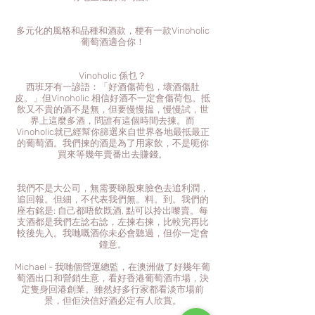
多元化的風格和品種和酒款，梗有一款Vinoholic
葡萄酒適合你！
Vinoholic 係乜？
西班牙有一諺語：「好酒傷荷包，壞酒傷肚
皮。」但Vinoholic 相信好酒不一定會傷荷包。抵
飲又不貴的酒不是無，但要慢慢揾，慢慢試，世
界上這麼多酒，問誰有這個時間去揀。而
Vinoholic就已經幫你篩選來自世界各地最抵最正
的葡萄酒。我們揀的酒是為了用家飲，不是呃你
買來等幾年賣番出去賺錢。
我們不是大公司，無需要睇股東臉色去追利潤，
追回報。但細，不代表我們無。料。到。我們的
座右銘是: 自己都唔飲既酒, 點可以拎出嚟賣。每
支酒都是我們左諗右諗，左揀右揀，比較完再比
較後先入。我哋嘅酒你未必會聽過，但你一定會
鐘意。
Michael - 我哋個營運總監，在澳洲做了好幾年葡
萄酒出口和營銷生意，看好香港葡萄酒市場，決
定隻身回港創業。雖然好多行家都看淡市場前
景，但佢決信好酒必定有人欣賞。